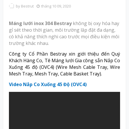
by
Bestrut
tháng 10 09, 2020
Máng lưới inox 304 Bestray
không bị oxy hóa hay
gỉ sét theo thời gian, môi trường lăp đặt đa dạng,
có khả năng thích nghi cao trước mọi điều kiện môi
trường khác nhau.
Công ty Cổ Phần Bestray
xin giới thiệu đến Quý
Khách Hàng Co, Tê Máng lưới Gia công sẵn Nắp Co
Xuống 45 độ (OVC4) (Wire Mesh Cable Tray, Wire
Mesh Tray, Mesh Tray, Cable Basket Tray).
Video Nắp Co Xuống 45 Độ (OVC4)