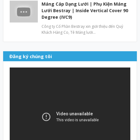
Máng Cáp Dạng Lưới | Phụ Kiện Máng
Lưới Bestray | Inside Vertical Cover 90
Degree (IVC9)
Công ty Cổ Phần Bestray xin giới thiệu đến Quý
Khách Hàng Co, Tê Máng lưới…
Đăng ký chúng tôi