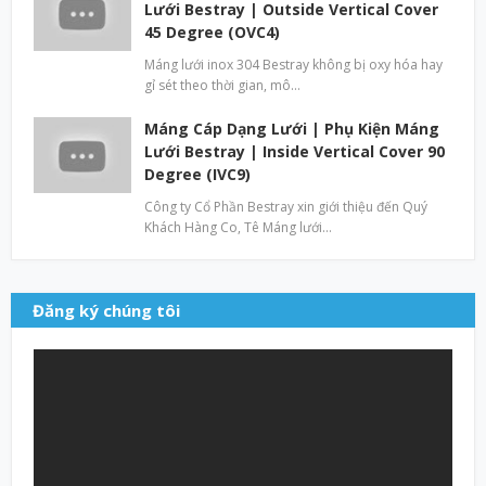
Lưới Bestray | Outside Vertical Cover
45 Degree (OVC4)
Máng lưới inox 304 Bestray không bị oxy hóa hay
gỉ sét theo thời gian, mô…
Máng Cáp Dạng Lưới | Phụ Kiện Máng
Lưới Bestray | Inside Vertical Cover 90
Degree (IVC9)
Công ty Cổ Phần Bestray xin giới thiệu đến Quý
Khách Hàng Co, Tê Máng lưới…
Đăng ký chúng tôi